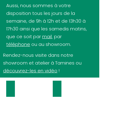
Aussi, nous sommes à votre
disposition tous les jours de la
semaine, de 9h à 12h et de 13h30 à
17h30 ainsi que les samedis matins,
que ce soit par
mail
par
,
téléphone
ou au showroom.
Rendez-nous visite dans notre
showroom et atelier à Tamines ou
découvrez-les en vidéo
!
Châssis
Volets
Châssis
Volets