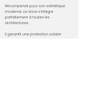
Récompensé pour son esthétique
moderne, ce store s’intègre
parfaitement à toutes les
architectures.
Il garantit une protection solaire
optimale tout en apportant une
touche d’élégance à votre extérieur.
Contactez-nous
Chez MG Pose, nous vous
accompagnons dans le choix et
l’installation de ces solutions de
protection solaire adaptées à vos
besoins et à votre habitation.