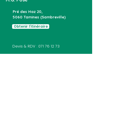
Pré des Haz 20,
5060 Tamines (Sambreville)
Obtenir l'itinéraire
Devis & RDV :
071 76 12 73
Showroom & Atelier :
071 71 17 45
info@mgpose.be
NOS SERVICES
Châssis PVC
Châssis bois
Châssis alu
Portes d'entrée
Portes de garage