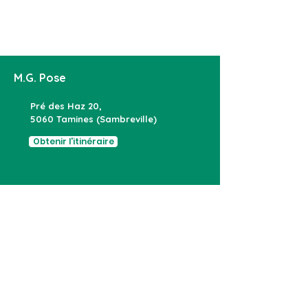
M.G. Pose
Pré des Haz 20,
5060 Tamines (Sambreville)
Obtenir l'itinéraire
Devis & RDV :
071 76 12 73
Showroom & Atelier :
071 71 17 45
info@mgpose.be
NOS SERVICES