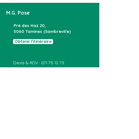
M.G. Pose
Pré des Haz 20,
5060 Tamines (Sambreville)
Obtenir l'itinéraire
Devis & RDV :
071 76 12 73
Showroom & Atelier :
071 71 17 45
info@mgpose.be
NOS SERVICES
Châssis PVC
Châssis bois
Châssis alu