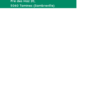
Pré des Haz 20,
5060 Tamines (Sambreville)
Obtenir l'itinéraire
Devis & RDV :
071 76 12 73
Showroom & Atelier :
071 71 17 45
info@mgpose.be
NOS SERVICES
Châssis PVC
Châssis bois
Châssis alu
Portes d'entrée
Portes de garage
Vitrage